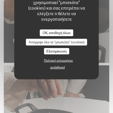
χρησιμοποιεί "μπισκότα"
(cookies) και σας επιτρέπει να
ελέγξετε τι θέλετε να
ενεργοποιήσετε
OK, αποδοχή όλων
Restaurant-Argentin-Paris-Buenos-Aires-
Απόρριψε όλα τα "μπισκότα" (cookies)
75006-Sadiksansvoltaire-83.jpg
Εξατομίκευση
© Sadiksansvoltaire
Πολιτική απορρήτου
undefined