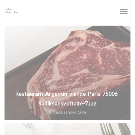
Πίνακας διαχείρισης "Μπισκότων" (Cookies)
Restaurant-Argentin-viande-Paris-75006-
Sadiksansvoltaire-7.jpg
© Sadiksansvoltaire