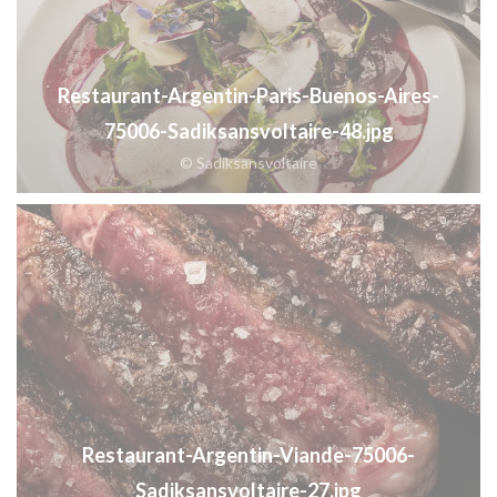
Restaurant-Argentin-Paris-Buenos-Aires-
75006-Sadiksansvoltaire-48.jpg
© Sadiksansvoltaire
Restaurant-Argentin-Viande-75006-
Sadiksansvoltaire-27.jpg