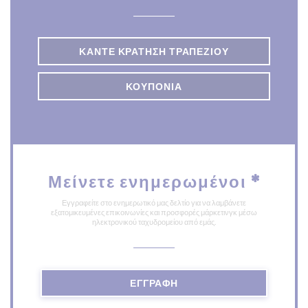
ΚΆΝΤΕ ΚΡΆΤΗΣΗ ΤΡΑΠΕΖΙΟΎ
ΚΟΥΠΌΝΙΑ
Μείνετε ενημερωμένοι
*
Εγγραφείτε στο ενημερωτικό μας δελτίο για να λαμβάνετε
εξατομικευμένες επικοινωνίες και προσφορές μάρκετινγκ μέσω
ηλεκτρονικού ταχυδρομείου από εμάς.
ΕΓΓΡΑΦΉ