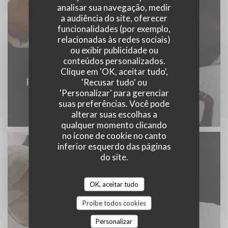
analisar sua navegação, medir
a audiência do site, oferecer
funcionalidades (por exemplo,
relacionadas às redes sociais)
ou exibir publicidade ou
conteúdos personalizados.
Clique em 'OK, aceitar tudo',
Restaurant-Argentin-Paris-Buenos-Aires-
'Recusar tudo' ou
'Personalizar' para gerenciar
75006-Sadiksansvoltaire-83.jpg
suas preferências. Você pode
© Sadiksansvoltaire
alterar suas escolhas a
qualquer momento clicando
no ícone de cookie no canto
inferior esquerdo das páginas
do site.
OK, aceitar tudo
Proíbe todos cookies
Personalizar