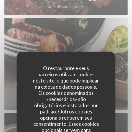
© Sadiksansvoltaire
O restaurante e seus
parceiros utilizam cookies
neste site, o que pode implicar
Restaurant-Argentin-Paris-Buenos-Aires-
na coleta de dados pessoais.
Os cookies denominados
75006-Sadiksansvoltaire-58.jpg
«necessários» são
© Sadiksansvoltaire
obrigatórios e instalados por
padrão. Outros cookies
opcionais requerem seu
consentimento. Esses cookies
opcionais servem para