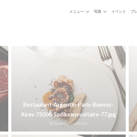
メニュー
写真
イベント
プ
Restaurant-Argentin-Paris-Buenos-
Aires-75006-Sadiksansvoltaire-77.jpg
© Sadiksansvoltaire