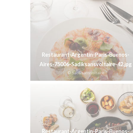
Restaurant-Argentin-Paris-Buenos-
Aires-75006-Sadiksansvoltaire-42.jpg
© Sadiksansvoltaire
Restaurant-Argentin-Paris-Buenos-