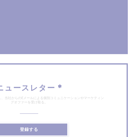
で開きます))
ンドウで開きます))
ニュースレター
*
し、当社からのEメールによる個別コミュニケーションやマーケティン
グオファーを受け取る。
登録する