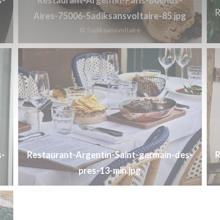
R
Aires-75006-Sadiksansvoltaire-85.jpg
© Sadiksansvoltaire
s-
Restaurant-Argentin-Saint-germain-des-
R
pres-13-min.jpg