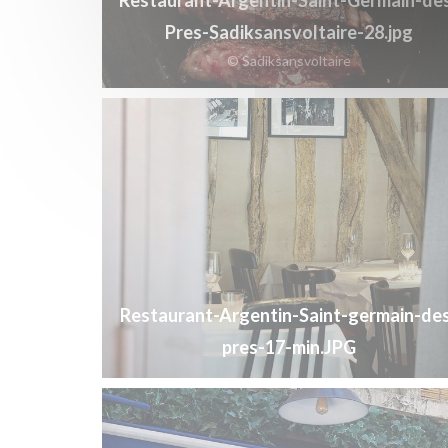
Pres-Sadiksansvoltaire-28.jpg
© Sadiksansvoltaire
Restaurant-Argentin-Saint-germain-de
pres-17-min.JPG