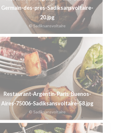
Germain-des-pres-Sadiksansvoltaire-
20.jpg
© Sadiksansvoltaire
Restaurant-Argentin-Paris-Buenos-
Aires-75006-Sadiksansvoltaire-58.jpg
© Sadiksansvoltaire