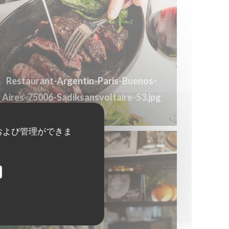
Restaurant-Argentin-Paris-Buenos-
Aires-75006-Sadiksansvoltaire-53.jpg
© Sadiksansvoltaire
および管理ができま