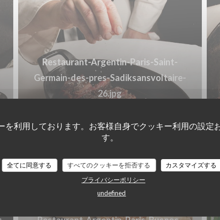
Restaurant-Argentin-Paris-Saint-
Germain-des-pres-Sadiksansvoltaire-
26.jpg
© Sadiksansvoltaire
ーを利用しております。お客様自身でクッキー利用の設定
す。
全てに同意する
すべてのクッキーを拒否する
カスタマイズする
プライバシーポリシー
undefined
s-
Restaurant-Argentin-Paris-Buenos-