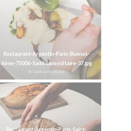
Restaurant-Argentin-Paris-Buenos-
Aires-75006-Sadiksansvoltaire-37.jpg
© Sadiksansvoltaire
Restaurant-Argentin-Paris-Saint-