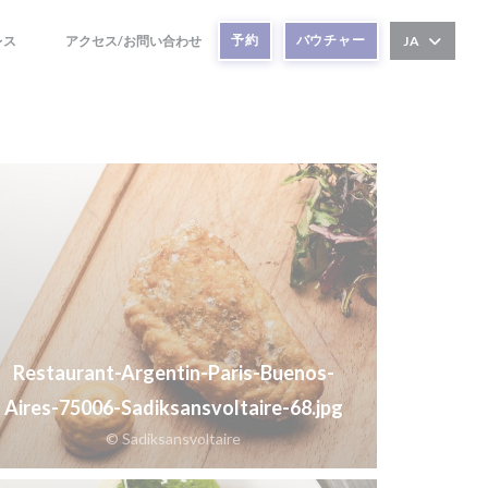
予約
バウチャー
レス
アクセス/お問い合わせ
JA
((新しいウィンドウで開きます))
((新しいウィンドウで開きます))
Restaurant-Argentin-Paris-Buenos-
Aires-75006-Sadiksansvoltaire-68.jpg
© Sadiksansvoltaire