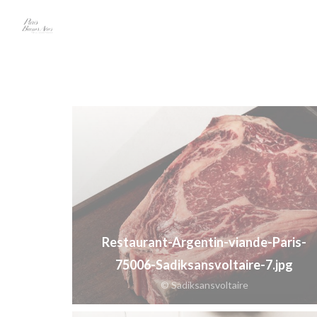
クッキー利用の管理について
Restaurant-Argentin-viande-Paris-
75006-Sadiksansvoltaire-7.jpg
© Sadiksansvoltaire