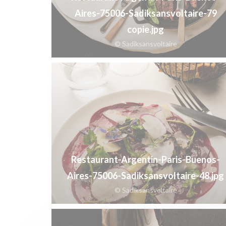
Aires-75006-Sadiksansvoltaire-79
copie.jpg
© Sadiksansvoltaire
Restaurant-Argentin-Paris-Buenos-
Aires-75006-Sadiksansvoltaire-48.jpg
© Sadiksansvoltaire