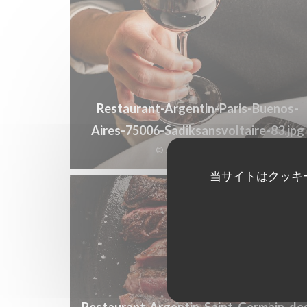
Restaurant-Argentin-Paris-Buenos-
Aires-75006-Sadiksansvoltaire-83.jpg
© Sadiksansvoltaire
当サイトはクッキ
Restaurant-Argentin-Saint-Germain-de