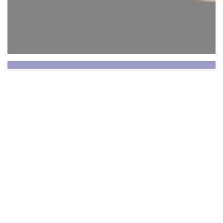
Paris Buenos Aires
Το γκουρμέ αργεντίνικο εστιατόριό μας στο Saint-
Germain-des-Prés ειδικεύεται σε ποιοτικό
αργεντίνικο κρέας και ψητά στη φωτιά. Το μενού
δημιουργήθηκε από τον σεφ Fernando De
Tomaso, ο οποίος συνδυάζει με πάθος τις
γαλλικές και αργεντίνικες γαστρονομικές
παραδόσεις.