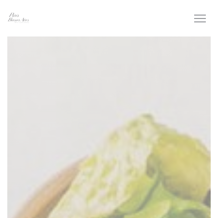
Πίνακας διαχείρισης "Μπισκότων" (Cookies)