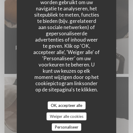
worden gebruikt om uw
navigatie te analyseren, het
sitepubliek te meten, functies
te bieden (bijv. gerelateerd
aan sociale netwerken) of
gepersonaliseerde
advertenties of inhoud weer
te geven. Klik op 'OK,
Restaurant-Argentin-Paris-Buenos-Aires-
accepteer alle', 'Weiger alle' of
75006-Sadiksansvoltaire-83.jpg
'Personaliseer' om uw
voorkeuren te beheren. U
© Sadiksansvoltaire
kunt uw keuzes op elk
moment wijzigen door op het
cookiepictogram linksonder
op de sitepagina's te klikken.
OK, accepteer alle
Weiger alle cookies
Personaliseer