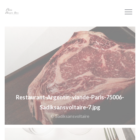
Cookies beheer paneel
Restaurant-Argentin-viande-Paris-75006-
Sadiksansvoltaire-7.jpg
© Sadiksansvoltaire