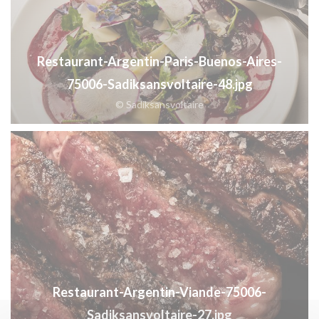
Restaurant-Argentin-Paris-Buenos-Aires-
75006-Sadiksansvoltaire-48.jpg
© Sadiksansvoltaire
Restaurant-Argentin-Viande-75006-
Sadiksansvoltaire-27.jpg