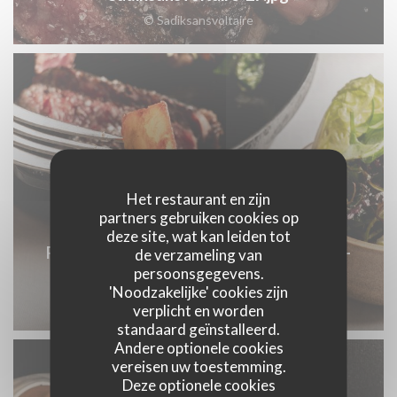
© Sadiksansvoltaire
Het restaurant en zijn
partners gebruiken cookies op
deze site, wat kan leiden tot
Restaurant-Argentin-Paris-Buenos-Aires-
de verzameling van
persoonsgegevens.
75006-Sadiksansvoltaire-58.jpg
'Noodzakelijke' cookies zijn
© Sadiksansvoltaire
verplicht en worden
standaard geïnstalleerd.
Andere optionele cookies
vereisen uw toestemming.
Deze optionele cookies