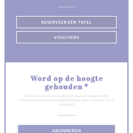
RESERVEER EEN TAFEL
VOUCHERS
Word op de hoogte
gehouden
*
Schrijf je in op onze nieuwsbrief om gepersonaliseerde
communicatie en marketingaanbiedingen per e-mail van ons te
ontvangen.
ABONNEREN