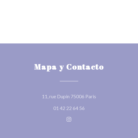
Mapa y Contacto
((abre en una nueva 
11, rue Dupin 75006 Paris
01 42 22 64 56
Instagram ((abre en una nuev