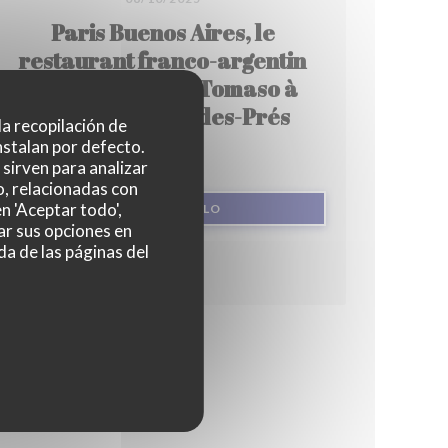
Paris Buenos Aires, le
restaurant franco-argentin
de Fernando de Tomaso à
Saint-Germain-des-Prés
 la recopilación de
nstalan por defecto.
sirven para analizar
o, relacionadas con
n 'Aceptar todo',
((ABRE EN UNA NUEVA VENTANA))
LEA EL ARTICULO
ar sus opciones en
da de las páginas del
ENTANA))