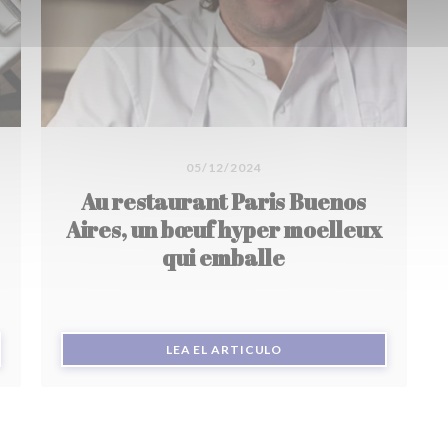
05/12/2024
Au restaurant Paris Buenos
Aires, un bœuf hyper moelleux
qui emballe
 NUEVA VENTANA))
((ABRE EN UNA NUEVA V
LEA EL ARTICULO