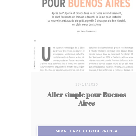
seconde catégorie. Dès le seuil franchi, on
comprend que la soirée ne sera pas ordinaire.
Ici, l’Argentine ne se raconte pas, elle se
partage."
13/11/2025
Aller simple pour Buenos
Aires
((ABRE 
MIRA EL ARTICULO DE PRENSA