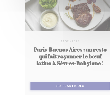
11/01/2025
Paris-Buenos Aires : un resto
qui fait rayonner le bœuf
latino à Sèvres-Babylone !
((ABRE EN UNA
LEA EL ARTICULO