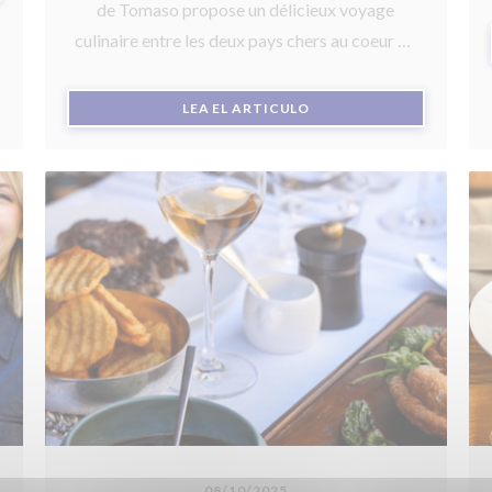
de Tomaso propose un délicieux voyage
culinaire entre les deux pays chers au coeur du
chef argentin ainsi qu’un aboutissement dans
son parcours.
((ABRE EN UNA NUEVA V
LEA EL ARTICULO
08/10/2025