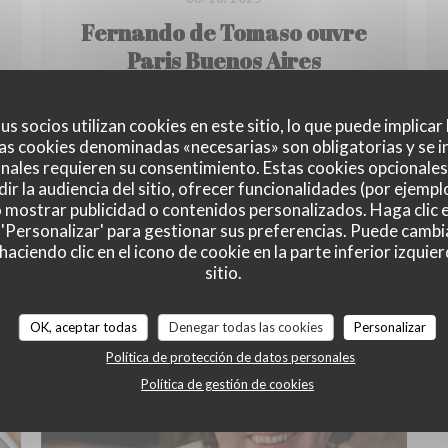
Fernando de Tomaso ouvre
Paris Buenos Aires
us socios utilizan cookies en este sitio, lo que puede implicar
as cookies denominadas «necesarias» son obligatorias y se i
Le chef argentin Fernando de Tomaso ouvre
nales requieren su consentimiento. Estas cookies opcionales 
une nouvelle adresse au cœur de Saint-
 NUEVA VENTANA))
ir la audiencia del sitio, ofrecer funcionalidades (por ejempl
Germain-des-Pré, Paris Buenos Aires. Ce
o mostrar publicidad o contenidos personalizados. Haga clic e
 'Personalizar' para gestionar sus preferencias. Puede cambi
restaurant entend créer un lien entre Paris et
ciendo clic en el icono de cookie en la parte inferior izquier
Buenos Aires à travers une cuisine au feu de
((ABRE EN UNA NUEVA V
LEA EL ARTICULO
sitio.
bois et une identité culinaire mêlant précision
française et générosité argentine.
OK, aceptar todas
Denegar todas las cookies
Personalizar
Política de protección de datos personales
Política de gestión de cookies