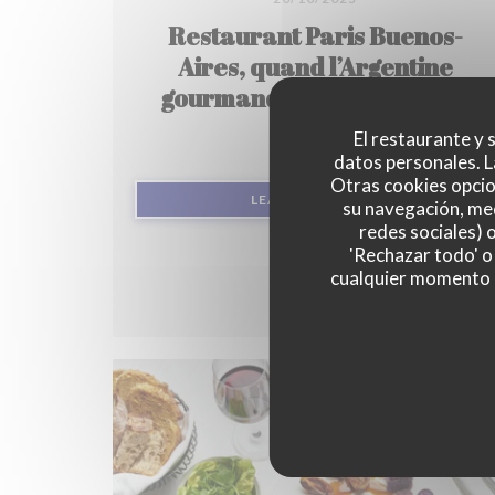
Restaurant Paris Buenos-
Aires, quand l’Argentine
gourmande s’invite à Paris.
El restaurante y s
datos personales. L
Otras cookies opcio
((ABRE EN UNA
LEA EL ARTICULO
su navegación, med
redes sociales) 
'Rechazar todo' o
cualquier momento ha