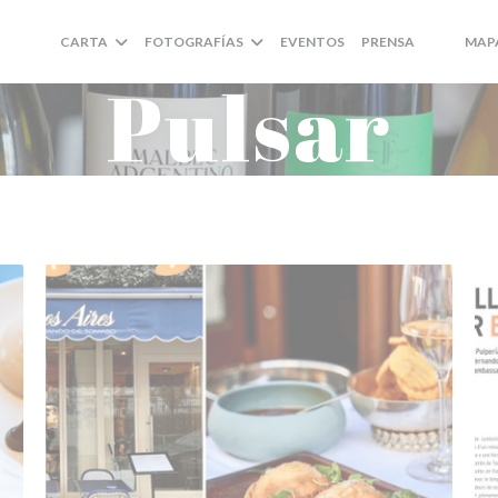
CARTA
FOTOGRAFÍAS
EVENTOS
PRENSA
MAP
((ABRE E
((ABRE
Pulsar