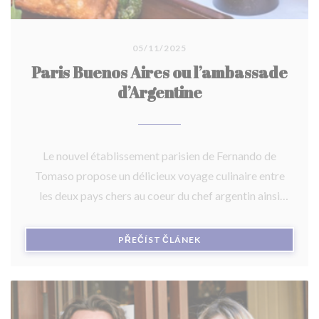
05/11/2025
Paris Buenos Aires ou l’ambassade
d’Argentine
Le nouvel établissement parisien de Fernando de
Tomaso propose un délicieux voyage culinaire entre
les deux pays chers au coeur du chef argentin ainsi
qu’un aboutissement dans son parcours.
((OTEVŘE SE V NOVÉM O
PŘEČÍST ČLÁNEK