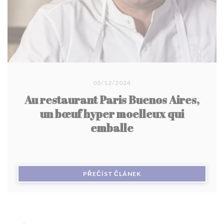
05/12/2024
Au restaurant Paris Buenos Aires,
un bœuf hyper moelleux qui
emballe
((OTEVŘE SE V NOVÉM O
PŘEČÍST ČLÁNEK