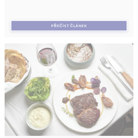
((OTEVŘE SE V NOVÉM O
PŘEČÍST ČLÁNEK