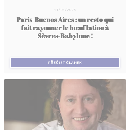
11/01/2025
Paris-Buenos Aires : un resto qui
fait rayonner le bœuf latino à
Sèvres-Babylone !
((OTEVŘE SE V NOVÉM O
PŘEČÍST ČLÁNEK